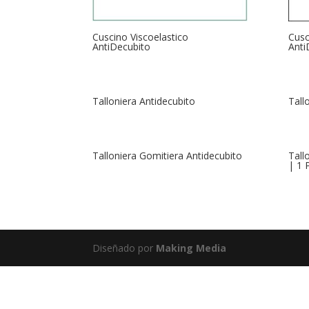
Cuscino Viscoelastico
Cusc
AntiDecubito
Anti
Talloniera Antidecubito
Tall
Talloniera Gomitiera Antidecubito
Tall
| 1 
Diseñado por
Making Media