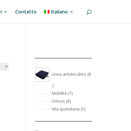
i
Contatto
Italiano
Linea antidecubito
8
8
prodotti
7
Mobilità
7
prodotti
8
Ortesis
8
prodotti
5
Vita quotidiana
5
prodotti