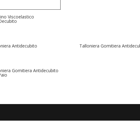
ino Viscoelastico
Decubito
oniera Antidecubito
Talloniera Gomitiera Antidecu
oniera Gomitiera Antidecubito
Paio