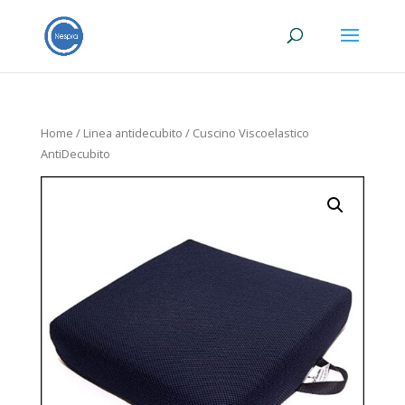
Home
/
Linea antidecubito
/ Cuscino Viscoelastico
AntiDecubito