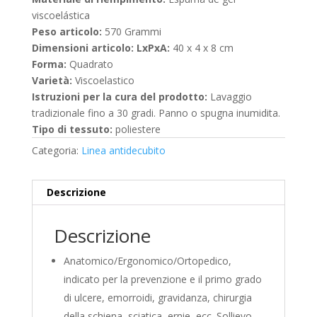
viscoelástica
Peso articolo:
‎570 Grammi
Dimensioni articolo: LxPxA:
40 x 4 x 8 cm
Forma:
Quadrato
Varietà:
Viscoelastico
Istruzioni per la cura del prodotto:
Lavaggio
tradizionale fino a 30 gradi. Panno o spugna inumidita.
Tipo di tessuto:
poliestere
Categoria:
Linea antidecubito
Descrizione
Descrizione
Anatomico/Ergonomico/Ortopedico,
indicato per la prevenzione e il primo grado
di ulcere, emorroidi, gravidanza, chirurgia
della schiena, sciatica, ernie, ecc. Sollievo