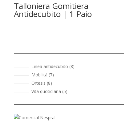
Talloniera Gomitiera
Antidecubito | 1 Paio
8
Linea antidecubito
8
prodotti
7
Mobilità
7
prodotti
8
Ortesis
8
prodotti
5
Vita quotidiana
5
prodotti