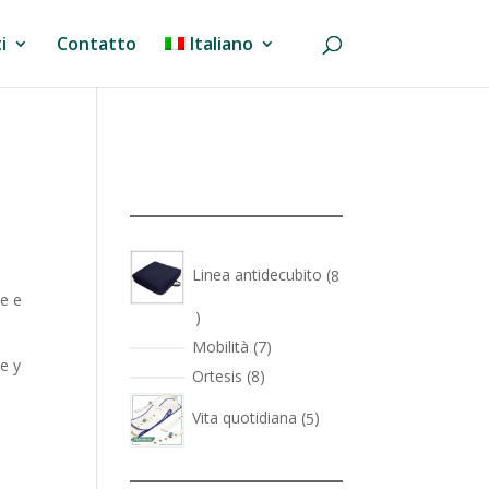
i
Contatto
Italiano
Linea antidecubito
8
ne e
8
prodotti
7
Mobilità
7
e y
prodotti
8
Ortesis
8
prodotti
5
Vita quotidiana
5
prodotti