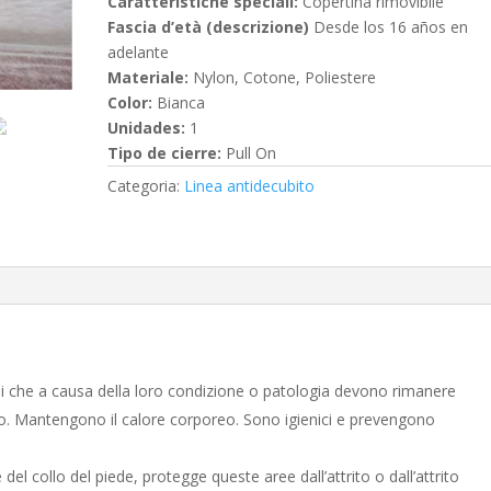
Caratteristiche speciali:
Copertina rimovibile
Fascia d’età (descrizione)
Desde los 16 años en
adelante
Materiale:
Nylon, Cotone, Poliestere
Color:
Bianca
Unidades:
1
Tipo de cierre:
Pull On
Categoria:
Linea antidecubito
ani che a causa della loro condizione o patologia devono rimanere
mpo. Mantengono il calore corporeo. Sono igienici e prevengono
del collo del piede, protegge queste aree dall’attrito o dall’attrito