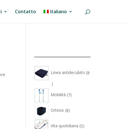
i
Contatto
Italiano
Linea antidecubito
8
ore
8
prodotti
7
Mobilità
7
prodotti
8
Ortesis
8
prodotti
5
Vita quotidiana
5
prodotti