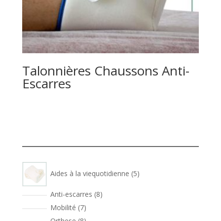
Talonnières Chaussons Anti-
Escarres
5
Aides à la viequotidienne
5
produits
8
Anti-escarres
8
produits
7
Mobilité
7
produits
8
Orthese
8