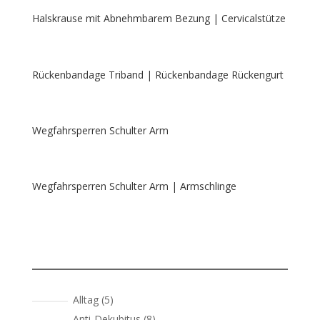
Halskrause mit Abnehmbarem Bezung | Cervicalstütze
Rückenbandage Triband | Rückenbandage Rückengurt
Wegfahrsperren Schulter Arm
Wegfahrsperren Schulter Arm | Armschlinge
5
Alltag
5
Produkte
8
Anti-Dekubitus
8