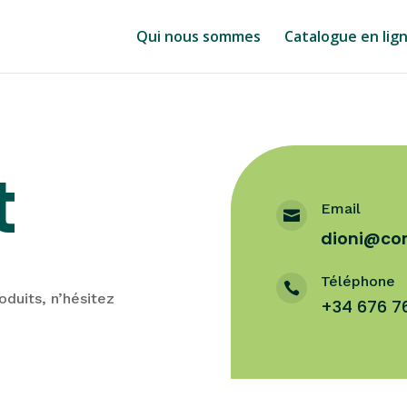
Qui nous sommes
Catalogue en lig
t
Email

dioni@co
Téléphone

oduits, n’hésitez
+34 676 7