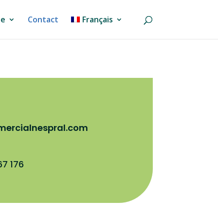
ne
Contact
Français
mercialnespral.com
67 176