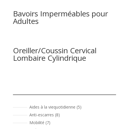
Bavoirs Imperméables pour
Adultes
Oreiller/Coussin Cervical
Lombaire Cylindrique
5
Aides à la viequotidienne
5
produits
8
Anti-escarres
8
produits
7
Mobilité
7
produits