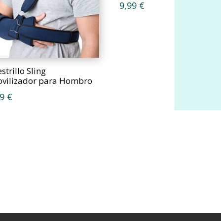
9,99
€
strillo Sling
ovilizador para Hombro
99
€